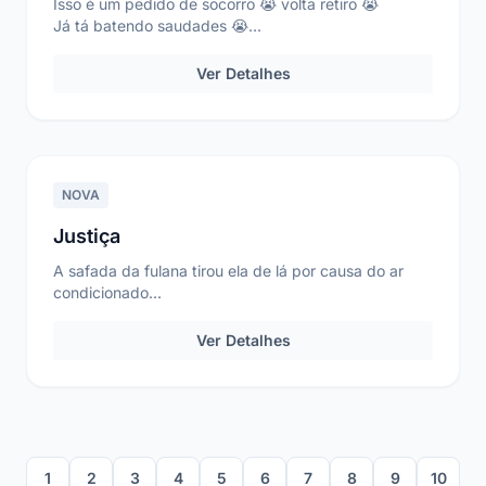
Isso é um pedido de socorro 😭 volta retiro 😭
Já tá batendo saudades 😭...
Ver Detalhes
NOVA
Justiça
A safada da fulana tirou ela de lá por causa do ar
condicionado...
Ver Detalhes
1
2
3
4
5
6
7
8
9
10