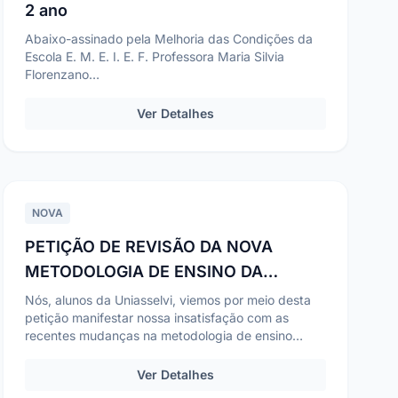
2 ano
Abaixo-assinado pela Melhoria das Condições da
Escola E. M. E. I. E. F. Professora Maria Silvia
Florenzano
Nós, abaixo-assinados, pais e mães de al...
Ver Detalhes
NOVA
PETIÇÃO DE REVISÃO DA NOVA
METODOLOGIA DE ENSINO DA
UNIASSELVI
Nós, alunos da Uniasselvi, viemos por meio desta
petição manifestar nossa insatisfação com as
recentes mudanças na metodologia de ensino
adotada pela ...
Ver Detalhes