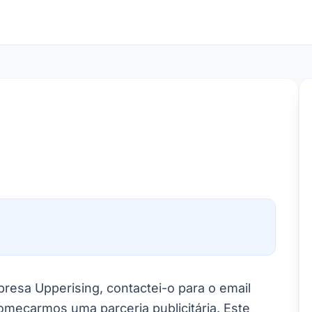
resa Upperising, contactei-o para o email
começarmos uma parceria publicitária. Este