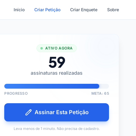
Início
Criar Petição
Criar Enquete
Sobre
ATIVO AGORA
59
assinaturas realizadas
PROGRESSO
META: 65
Assinar Esta Petição
Leva menos de 1 minuto. Não precisa de cadastro.