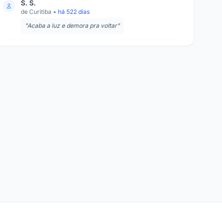
S. S.
de Curitiba •
há 522 dias
"Acaba a luz e demora pra voltar"
M. A. G. S.
de Curitiba •
há 522 dias
A.
de Curitiba •
há 523 dias
P.
de Curitiba •
há 523 dias
L. M. d. A. S.
de Curitiba •
há 523 dias